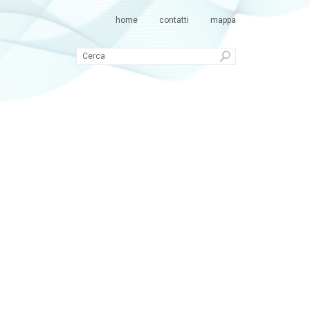
home
contatti
mappa