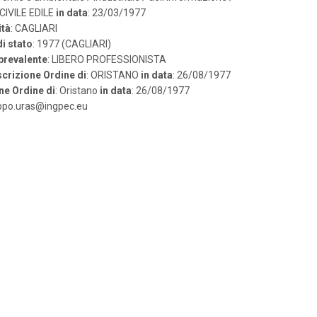
 CIVILE EDILE
in data
: 23/03/1977
ità
: CAGLIARI
i stato
: 1977 (CAGLIARI)
 prevalente
: LIBERO PROFESSIONISTA
scrizione Ordine di
: ORISTANO
in data
: 26/08/1977
ne Ordine di
: Oristano
in data
: 26/08/1977
lippo.uras@ingpec.eu