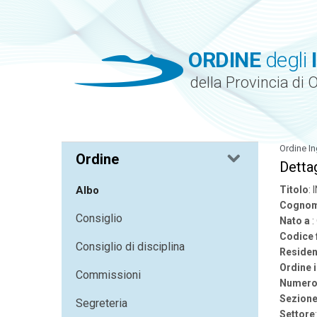
ORDINE
degli
della Provincia di 
Ordine In
Ordine
Dettag
Albo
Titolo
:
Cognom
Consiglio
Nato a
Codice 
Consiglio di disciplina
Residen
Ordine 
Commissioni
Numero 
Sezion
Segreteria
Settore