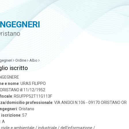
INGEGNERI
Oristano
gegneri
Ordine
Albo
lio iscritto
 INGEGNERE
e e nome
: URAS FILIPPO
: ORISTANO
il
11/12/1952
fiscale
: RSUFPP52T11G113F
za/domicilio professionale
: VIA ANGIOI N.106 - 09170 ORISTANO OR
ingegneri
: Oristano
iscrizione
: 57
e
: A
: civile e ambientale / industriale / dell'informazione /