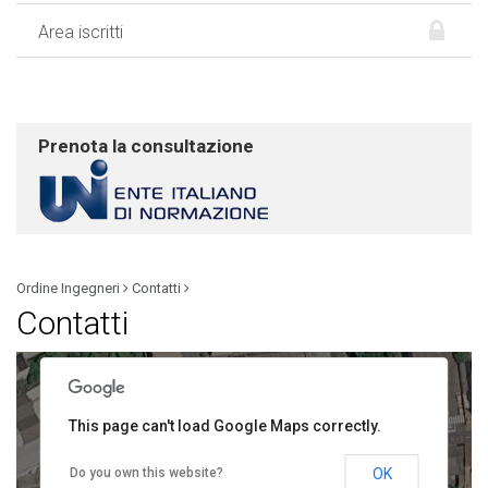
Area iscritti
Prenota la consultazione
only
For development purposes only
For development
Ordine Ingegneri
Contatti
Contatti
This page can't load Google Maps correctly.
Do you own this website?
OK