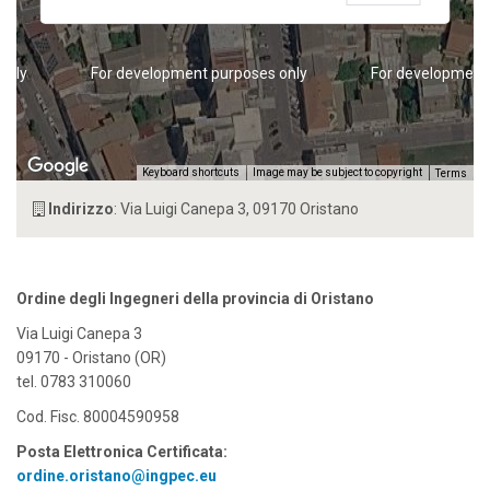
only
For development purposes only
For development
Keyboard shortcuts
Image may be subject to copyright
Terms
Indirizzo
: Via Luigi Canepa 3, 09170 Oristano
Ordine degli Ingegneri della provincia di Oristano
Via Luigi Canepa 3
09170 - Oristano (OR)
tel. 0783 310060
Cod. Fisc. 80004590958
Posta Elettronica Certificata:
ordine.oristano@ingpec.eu