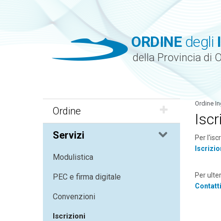
ORDINE
degli
della Provincia di 
Ordine In
Ordine
Iscr
Servizi
Per l'isc
Iscrizi
Modulistica
Per ulter
PEC e firma digitale
Contatt
Convenzioni
Iscrizioni