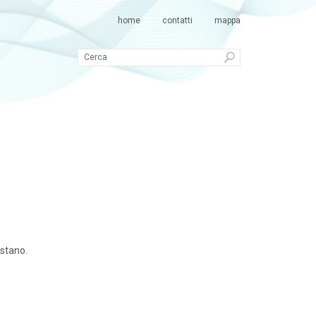
home
contatti
mappa
istano.