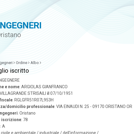
INGEGNERI
Oristano
gegneri
Ordine
Albo
lio iscritto
 INGEGNERE
e e nome
: ARGIOLAS GIANFRANCO
 VILLAGRANDE STRISAILI
il
07/10/1951
fiscale
: RGLGFR51R07L953H
za/domicilio professionale
: VIA EINAUDI N. 25 - 09170 ORISTANO OR
ingegneri
: Oristano
iscrizione
: 78
e
: A
: civile e ambientale / industriale / dell'informazione /