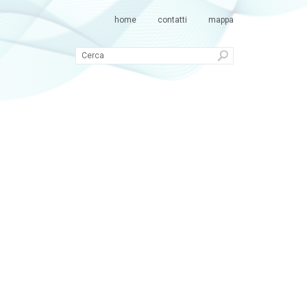
home
contatti
mappa