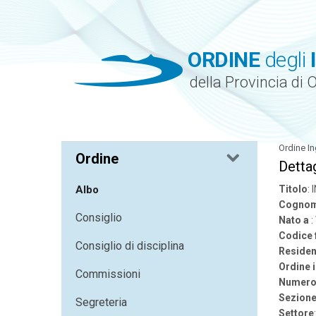
ORDINE
degli
della Provincia di 
Ordine In
Ordine
Dettag
Albo
Titolo
:
Cognom
Consiglio
Nato a
:
Codice 
Consiglio di disciplina
Residen
Ordine 
Commissioni
Numero 
Sezion
Segreteria
Settore