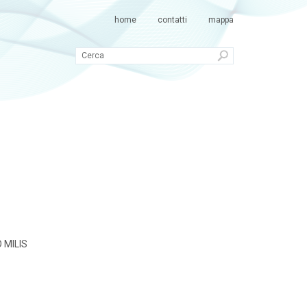
home
contatti
mappa
 MILIS