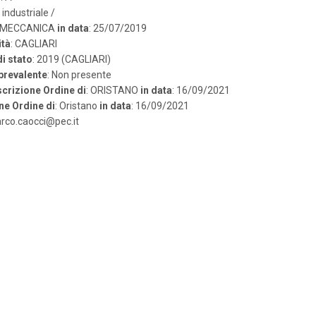
: industriale /
: MECCANICA
in data
: 25/07/2019
ità
: CAGLIARI
i stato
: 2019 (CAGLIARI)
 prevalente
: Non presente
scrizione Ordine di
: ORISTANO
in data
: 16/09/2021
ne Ordine di
: Oristano
in data
: 16/09/2021
arco.caocci@pec.it