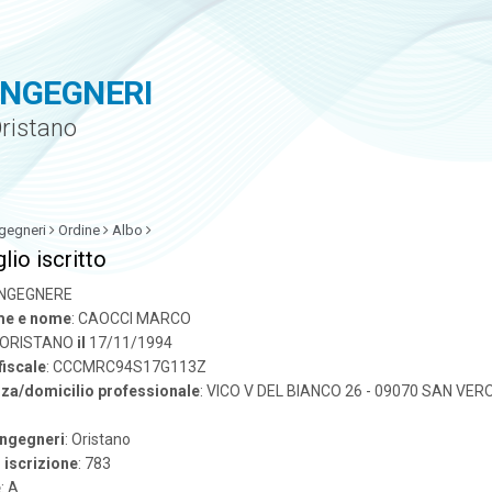
INGEGNERI
Oristano
gegneri
Ordine
Albo
lio iscritto
 INGEGNERE
e e nome
: CAOCCI MARCO
: ORISTANO
il
17/11/1994
fiscale
: CCCMRC94S17G113Z
za/domicilio professionale
: VICO V DEL BIANCO 26 - 09070 SAN VERO
ingegneri
: Oristano
iscrizione
: 783
e
: A