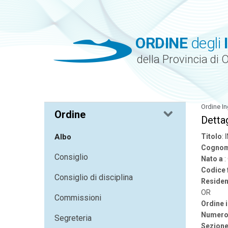
ORDINE
degli
della Provincia di 
Ordine In
Ordine
Dettag
Albo
Titolo
:
Cognom
Consiglio
Nato a
Codice 
Consiglio di disciplina
Residen
OR
Commissioni
Ordine 
Numero 
Segreteria
Sezion