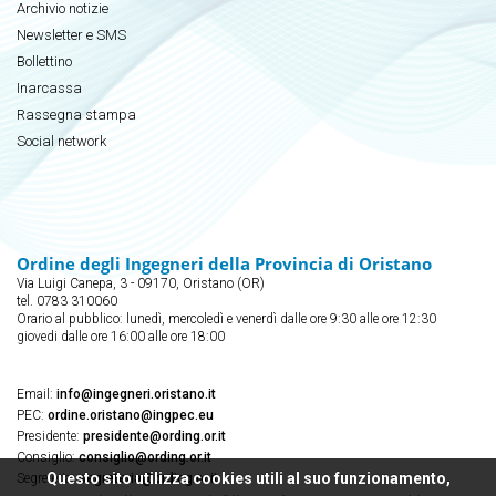
Archivio notizie
Newsletter e SMS
Bollettino
Inarcassa
Rassegna stampa
Social network
Ordine degli Ingegneri della Provincia di Oristano
Via Luigi Canepa, 3 - 09170, Oristano (OR)
tel. 0783 310060
Orario al pubblico: lunedì, mercoledì e venerdì dalle ore 9:30 alle ore 12:30
giovedi dalle ore 16:00 alle ore 18:00
Email:
info@ingegneri.oristano.it
PEC:
ordine.oristano@ingpec.eu
Presidente:
presidente@ording.or.it
Consiglio:
consiglio@ording.or.it
Questo sito utilizza cookies utili al suo funzionamento,
Segreteria:
segreteria@ording.or.it