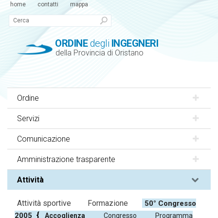
home
contatti
mappa
ORDINE
degli
INGEGNERI
della Provincia di Oristano
Ordine
Servizi
Comunicazione
Amministrazione trasparente
Attività
Attività sportive
Formazione
50° Congresso
2005
Accoglienza
Congresso
Programma