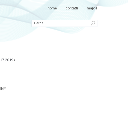
home
contatti
mappa
017-2019
INE