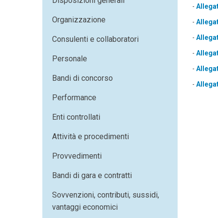
Disposizioni generali
-
Allega
Organizzazione
-
Allega
-
Allega
Consulenti e collaboratori
-
Allega
Personale
-
Allega
Bandi di concorso
-
Allega
Performance
Enti controllati
Attività e procedimenti
Provvedimenti
Bandi di gara e contratti
Sovvenzioni, contributi, sussidi,
vantaggi economici