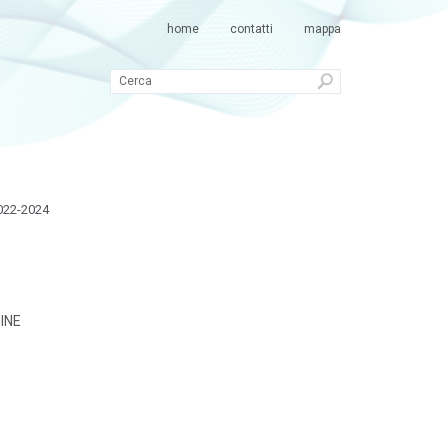
home
contatti
mappa
2022-2024
INE