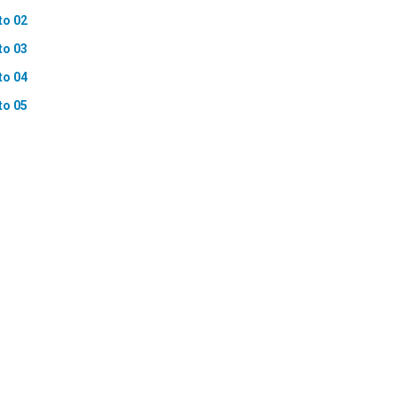
to 02
to 03
to 04
to 05